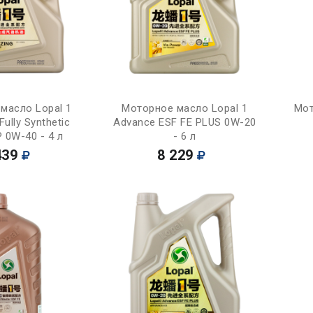
Купить
Купить
масло Lopal 1
Моторное масло Lopal 1
Мот
ully Synthetic
Advance ESF FE PLUS 0W-20
P 0W-40 - 4 л
- 6 л
439
8 229