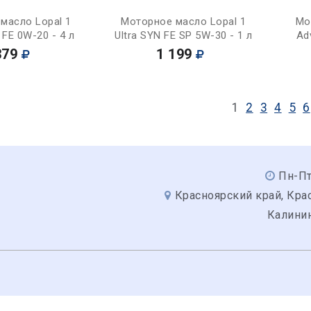
Купить
Купить
масло Lopal 1
Моторное масло Lopal 1
Мо
 FE 0W-20 - 4 л
Ultra SYN FE SP 5W-30 - 1 л
Ad
379
1 199
1
2
3
4
5
6
Пн-Пт
Красноярский край, Крас
Калинин