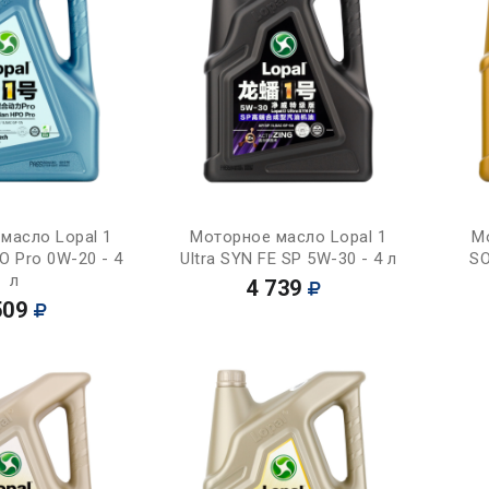
Купить
Купить
масло Lopal 1
Моторное масло Lopal 1
М
O Pro 0W-20 - 4
Ultra SYN FE SP 5W-30 - 4 л
SO
л
4 739
509