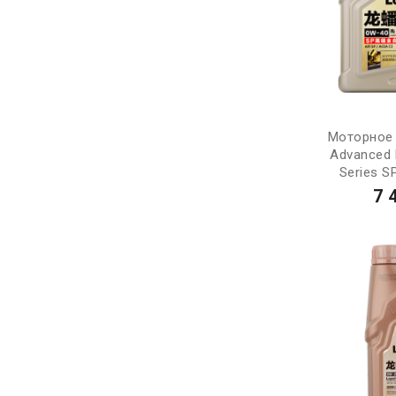
Моторное 
Advanced F
Series S
7 