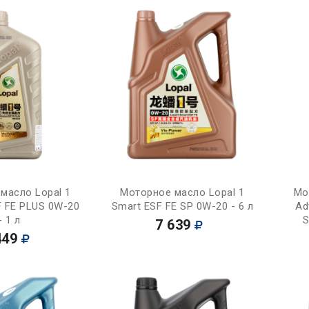
Купить
Купить
масло Lopal 1
Моторное масло Lopal 1
Мо
F FE PLUS 0W-20
Smart ESF FE SP 0W-20 - 6 л
Ad
- 1 л
S
7 639
449