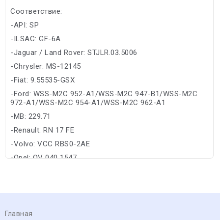
Соответствие:
-API: SP
-ILSAC: GF-6A
-Jaguar / Land Rover: STJLR.03.5006
-Chrysler: MS-12145
-Fiat: 9.55535-GSX
-Ford: WSS-M2C 952-A1/WSS-M2C 947-B1/WSS-M2C
972-A1/WSS-M2C 954-A1/WSS-M2C 962-A1
-MB: 229.71
-Renault: RN 17 FE
-Volvo: VCC RBS0-2AE
-Opel: OV 040 1547
Главная