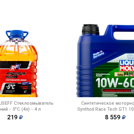
Купить
Купить
USEFF Стеклоомыватель
Синтетическое моторн
ний - 5°С (4л) - 4 л
Synthoil Race Tech GT1 10
219
8 559