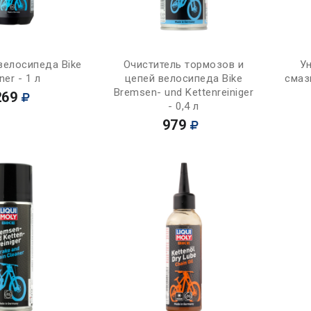
Купить
Купить
велосипеда Bike
Очиститель тормозов и
У
ner - 1 л
цепей велосипеда Bike
смаз
Bremsen- und Kettenreiniger
269
- 0,4 л
979