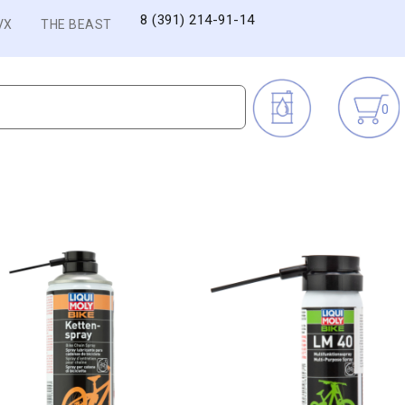
8 (391) 214-91-14
VX
THE BEAST
0