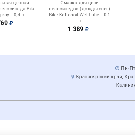
Купить
Купить
льная цепная
Смазка для цепи
велосипеда Bike
велосипедов (дождь/снег)
pray - 0,4 л
Bike Kettenoil Wet Lube - 0,1
л
769
1 389
Пн-Пт
Красноярский край, Крас
Калинин