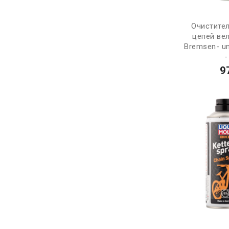
Очистите
цепей ве
Bremsen- un
-
9