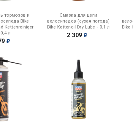
Купить
Купить
ль тормозов и
Смазка для цепи
лосипеда Bike
велосипедов (сухая погода)
вело
d Kettenreiniger
Bike Kettenoil Dry Lube - 0,1 л
Bike 
 0,4 л
2 309
79