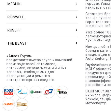
городах Ульм 
MEGUIN
канистре, от п
Стратегия бре
REINWELL
только лучшег
гарантировать
снижению себе
RUSEFF
Уже более 10 
легкомоторног
лучшим!». Вед
THE BEAST
Немцы любят L
бренд в катег
владельцев мо
«Аллея Групп»
Auto Zeitung, 
представительство группы компаний-
производителей автомасел,
Глубочайшая э
автохимии, автокосметики и иных
MOLY областей
товаров, необходимых для
продуктов для
эксплуатации и ремонта
велосипедной,
автотранспортных средств
высокоэффект
разработки во
LIQUI MOLY яв
их числе, Форм
хоккею, гандб
мотоспорту.