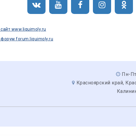
айт www.liquimoly.ru
орум forum.liquimoly.ru
Пн-Пт
Красноярский край, Крас
Калинин