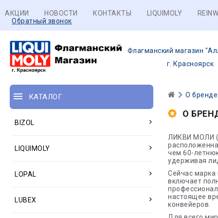
АКЦИИ
НОВОСТИ
КОНТАКТЫ
LIQUIMOLY
REINW
Обратный звонок
Флагманский магазин "Ал
г. Красноярск
О бренде
КАТАЛОГ
О БРЕН
BIZOL
ЛИКВИ МОЛИ (
расположенна
LIQUIMOLY
чем 60-летню
удерживая ли
Сейчас марка 
LOPAL
включает пол
профессиональ
настоящее вре
LUBEX
конвейеров.
Для всего мир