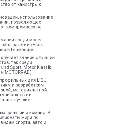
ство от канистры к
нновации, использование
мании, позволяющее
 от компромисса по
ермании среди масел
ной стратегии «Быть
но в Германии».
 получает звание «Лучший
тов, так среди
nd Sport, Motor Klassik,
to и MOTORRAD).
 профильных для LIQUI
аниям и разработкам
довой, мотоциклетной,
я уникальных и
меняет лучшие
ых событий и команд. В
чемпионаты мира по
 видам спорта, авто и