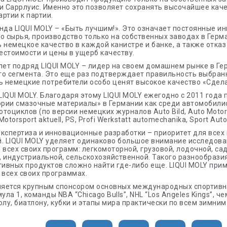
и Саррлуис. Именно это позволяет сохранять высочайшее каче
артии к партии.
нда LIQUI MOLY – «Быть лучшим!». Это означает постоянные и
о сырья, производство только на собственных заводах в Гер
 немецкое качество в каждой канистре и банке, а также отказ
стоимости и цены в ущерб качеству.
лет подряд LIQUI MOLY – лидер на своем домашнем рынке в Г
о сегмента. Это еще раз подтверждает правильность выбран
ь немецкие потребители особо ценят высокое качество «Сдела
IQUI MOLY. Благодаря этому LIQUI MOLY ежегодно с 2011 года
ории смазочные материалы» в Германии как среди автомобилис
тоциклов (по версии немецких журналов Auto Bild, Auto Motor u
Motorsport aktuell, PS, Profi Werkstatt automechanika, Sport Au
кспертиза и инновационные разработки – приоритет для всех
. LIQUI MOLY уделяет одинаково большое внимание исследов
 всех своих программ: легкомоторной, грузовой, лодочной, са
 индустриальной, сельскохозяйственной. Такого разнообрази
ивных продуктов сложно найти где-либо еще. LIQUI MOLY при
 всех своих программах.
ляется крупным спонсором основных международных спортивн
ула 1, команды NBA “Chicago Bulls”, NHL “Los Angeles Kings”, 
олу, биатлону, кубки и этапы мира практически по всем зимним