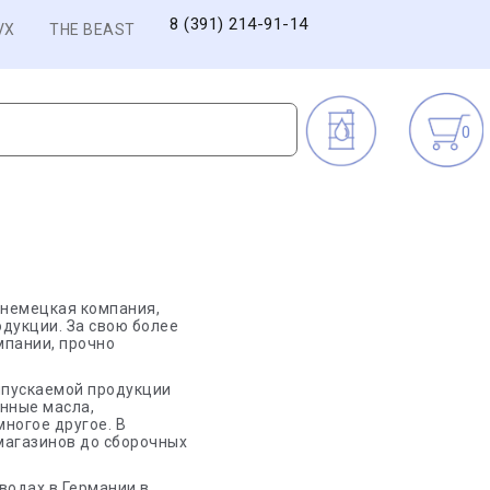
8 (391) 214-91-14
VX
THE BEAST
0
 немецкая компания,
дукции. За свою более
мпании, прочно
выпускаемой продукции
нные масла,
ногое другое. В
 магазинов до сборочных
водах в Германии в