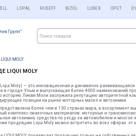
ELL
LOPAL
RUSEFF
BIZOL
LUBEX
OPET
D
лея Групп"
Поиск товаров
 LIQUI MOLY
ДЕ LIQUI MOLY
Liqui Moly) — это инновационная и динамично развивающаяся
я в городе Ульм и выпускающая более 4000 наименований про
ю историю Ликви Моли заслужила репутацию авторитетной ко
дирующие позиции на рынке моторных масел и автохимии.
представлена более чем в 130 странах мира, а ассортимент 
ный комплекс смазочных материалов: моторные и трансмиссио
ная автохимия, средства по уходу за автомобилем и многое-м
мя продукцию Liqui Moly можно встретить во всех сферах: от
а LIQUI MOLY производит продукцию только на собственных за