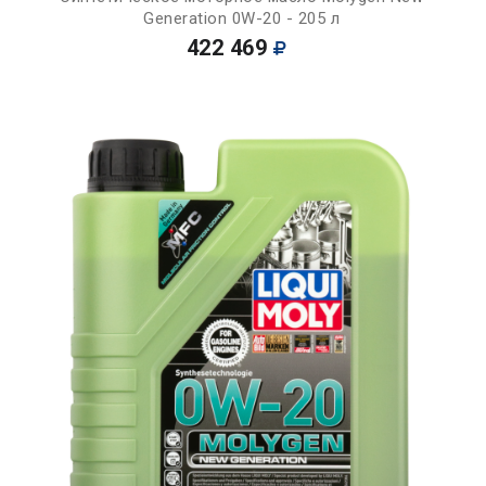
Generation 0W-20 - 205 л
422 469