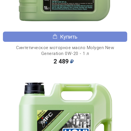
Купить
Синтетическое моторное масло Molygen New
Generation 0W-20 - 1 л
2 489