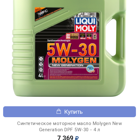
Купить
Синтетическое моторное масло Molygen New
Generation DPF 5W-30 - 4 л
7 369