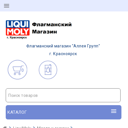
Флагманский магазин "Аллея Групп"
г. Красноярск
0
Поиск товаров
КАТАЛОГ