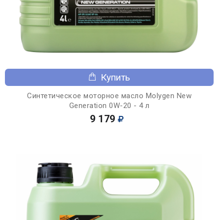
Купить
Синтетическое моторное масло Molygen New
Generation 0W-20 - 4 л
9 179