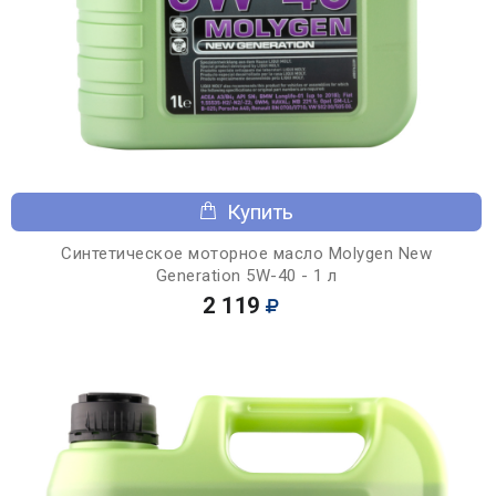
Купить
Синтетическое моторное масло Molygen New
Generation 5W-40 - 1 л
2 119