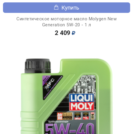
Купить
Синтетическое моторное масло Molygen New
Generation 5W-20 - 1 л
2 409