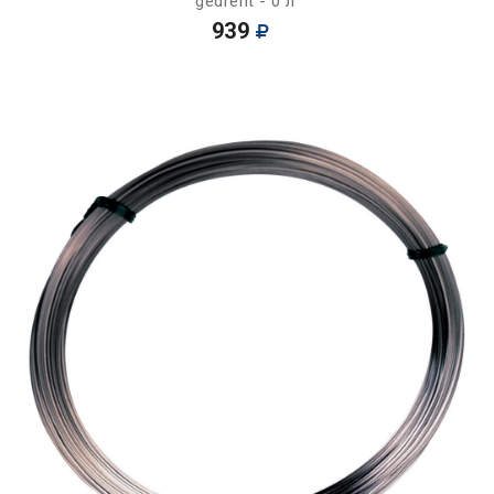
gedreht - 0 л
939