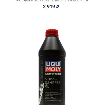
Motorbike Stossdaempferoil VS RACE - 1 л
2 919