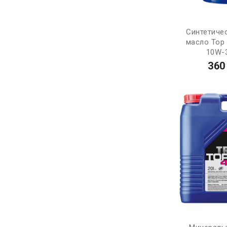
Синтетиче
масло Top 
10W-3
360