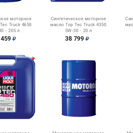
Купить
Купить
ское моторное
Синтетическое моторное
Син
Tec Truck 4650
масло Top Tec Truck 4350
мас
0 - 205 л
5W-30 - 20 л
 459
38 799
Купить
Купить