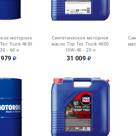
Купить
Купить
ское моторное
Синтетическое моторное
Син
Tec Truck 4650
масло Top Tec Truck 4050
мас
30 - 60 л
10W-40 - 20 л
 979
31 009