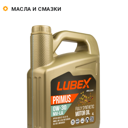
МАСЛА И СМАЗКИ