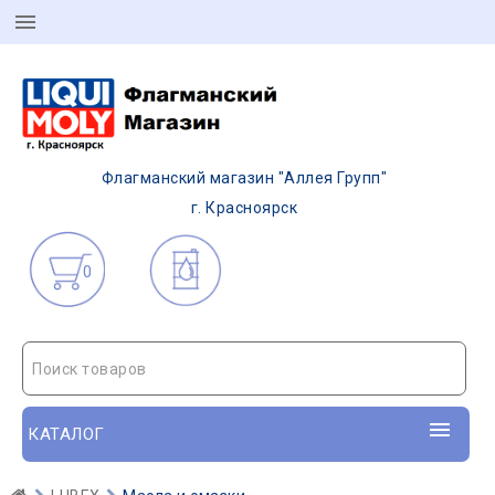
Флагманский магазин "Аллея Групп"
г. Красноярск
0
Поиск товаров
КАТАЛОГ