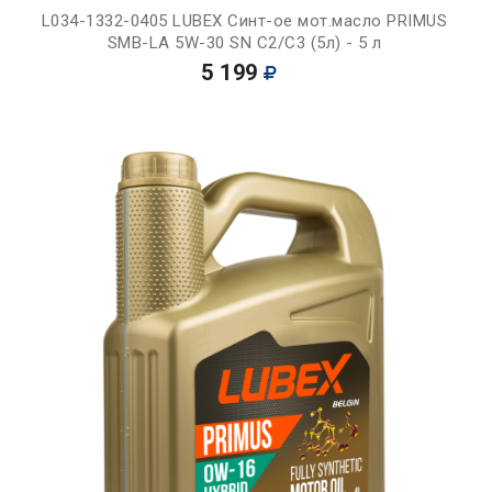
L034-1332-0405 LUBEX Синт-ое мот.масло PRIMUS
SMB-LA 5W-30 SN C2/C3 (5л) - 5 л
5 199