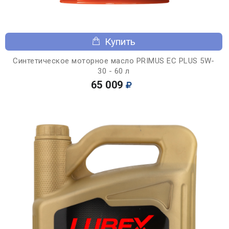
Купить
Синтетическое моторное масло PRIMUS EC PLUS 5W-
30 - 60 л
65 009