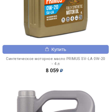
Купить
Синтетическое моторное масло PRIMUS SV-LA 0W-20
- 4 л
8 059