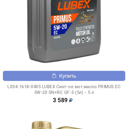
Купить
L034-1618-0405 LUBEX Синт-ое мот.масло PRIMUS EC
5W-20 SN+RC GF-5 (5л) - 5 л
3 589