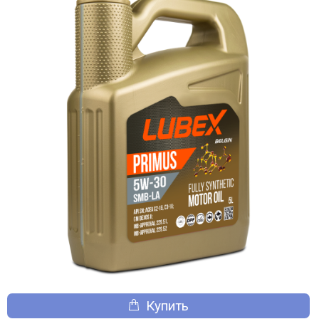
Купить