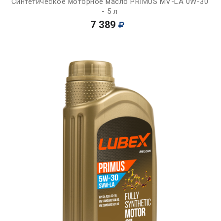
Синтетическое моторное масло PRIMUS MV-LA 0W-30
- 5 л
7 389