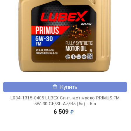
Купить
L034-1315-0405 LUBEX Синт. мот.масло PRIMUS FM
5W-30 CF/SL A5/B5 (5л) - 5 л
6 509