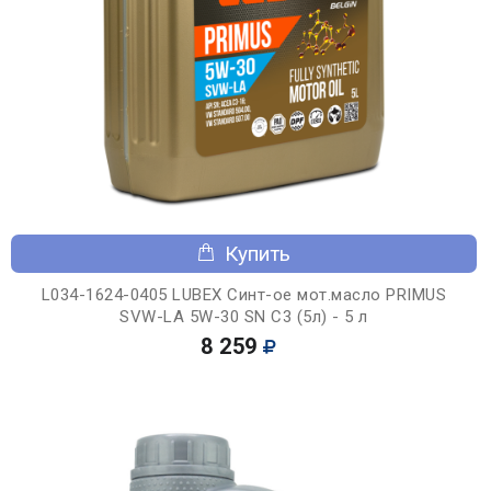
Купить
L034-1624-0405 LUBEX Синт-ое мот.масло PRIMUS
SVW-LA 5W-30 SN C3 (5л) - 5 л
8 259