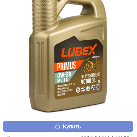
Купить