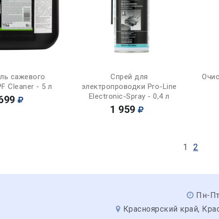
Купить
Купить
ель сажевого
Спрей для
Очис
F Cleaner - 5 л
электропроводки Pro-Line
Electronic-Spray - 0,4 л
699
1 959
1
2
Пн-Пт
Красноярский край, Крас