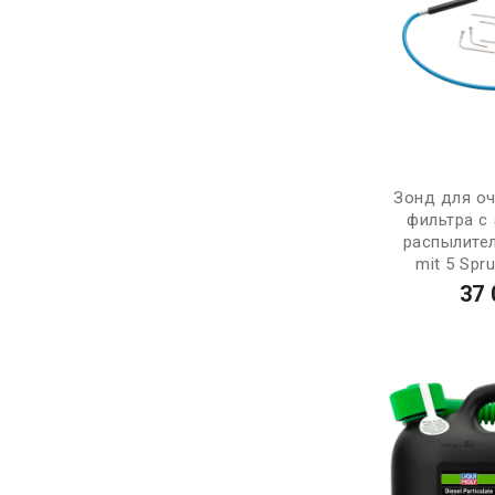
Зонд для о
фильтра с
распылите
mit 5 Spr
37 