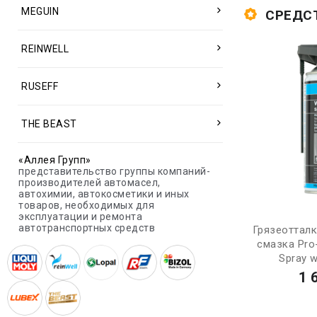
MEGUIN
СРЕДСТ
REINWELL
RUSEFF
THE BEAST
«Аллея Групп»
представительство группы компаний-
производителей автомасел,
автохимии, автокосметики и иных
товаров, необходимых для
эксплуатации и ремонта
автотранспортных средств
Грязеоттал
смазка Pro
Spray w
1 