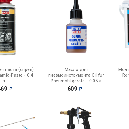
Купить
Купить
я паста (спрей)
Масло для
Монт
amik-Paste - 0,4
пневмоинструмента Oil fur
Rei
л
Pneumatikgerate - 0,05 л
469
609