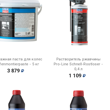
Купить
Купить
ажная паста для колес
Растворитель ржавчины
fenmontierpaste - 5 кг
Pro-Line Schnell-Rostloser -
0,4 л
3 879
1 109