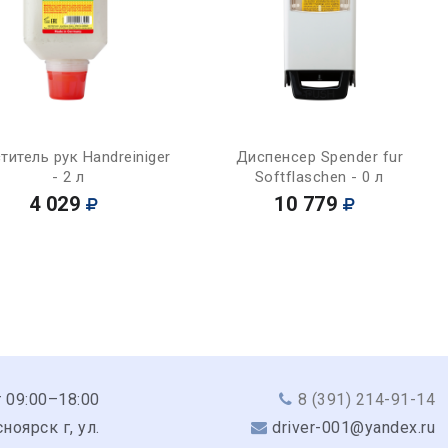
Купить
Купить
титель рук Handreiniger
Диспенсер Spender fur
- 2 л
Softflaschen - 0 л
4 029
10 779
 09:00–18:00
8 (391) 214-91-14
ноярск г, ул.
driver-001@yandex.ru