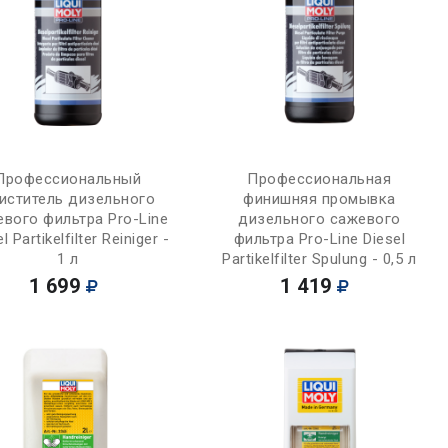
Купить
Купить
Профессиональный
Профессиональная
иститель дизельного
финишняя промывка
вого фильтра Pro-Line
дизельного сажевого
l Partikelfilter Reiniger -
фильтра Pro-Line Diesel
1 л
Partikelfilter Spulung - 0,5 л
1 699
1 419