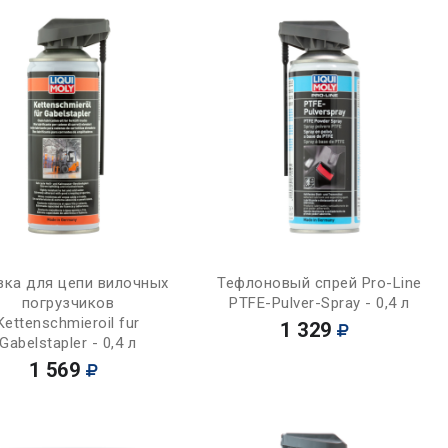
Купить
Купить
зка для цепи вилочных
Тефлоновый спрей Pro-Line
погрузчиков
PTFE-Pulver-Spray - 0,4 л
Kettenschmieroil fur
1 329
Gabelstapler - 0,4 л
1 569