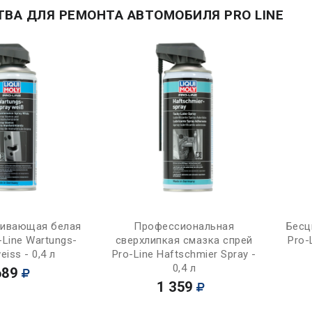
ВА ДЛЯ РЕМОНТА АВТОМОБИЛЯ PRO LINE
Купить
Купить
кивающая белая
Профессиональная
Бесц
-Line Wartungs-
сверхлипкая смазка спрей
Pro-L
eiss - 0,4 л
Pro-Line Haftschmier Spray -
0,4 л
689
1 359