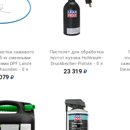
Купить
Купить
чистки сажевого
Пистолет для обработки
 5-ю сменными
пустот кузова Hohlraum-
оч
лями DPF Lanze
Druckbecher-Pistole - 0 л
саже
uhsonden - 0 л
Diese
23 319
079