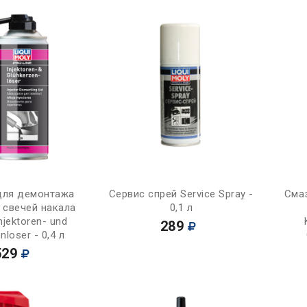
Купить
Купить
для демонтажа
Сервис спрей Service Spray -
Сма
 свечей накала
0,1 л
njektoren- und
289
nloser - 0,4 л
529