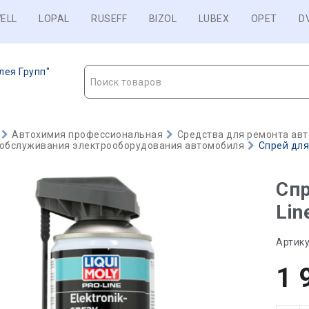
ELL
LOPAL
RUSEFF
BIZOL
LUBEX
OPET
D
лея Групп"
Поиск товаров
Автохимия профессиональная
Средства для ремонта авт
 обслуживания электрооборудования автомобиля
Спрей для 
Спр
Lin
Артику
1 