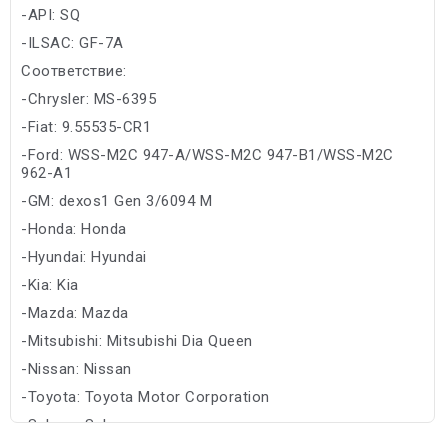
-API: SQ
-ILSAC: GF-7A
Соответствие:
-Chrysler: MS-6395
-Fiat: 9.55535-CR1
-Ford: WSS-M2C 947-A/WSS-M2C 947-B1/WSS-M2C
962-A1
-GM: dexos1 Gen 3/6094 M
-Honda: Honda
-Hyundai: Hyundai
-Kia: Kia
-Mazda: Mazda
-Mitsubishi: Mitsubishi Dia Queen
-Nissan: Nissan
-Toyota: Toyota Motor Corporation
-Subaru: Subaru