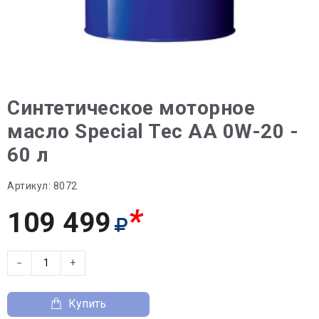
Синтетическое моторное
масло Special Tec AA 0W-20 -
60 л
Артикул:
8072
*
109 499
−
+
Купить