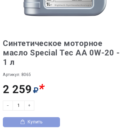
Синтетическое моторное
масло Special Tec AA 0W-20 -
1 л
Артикул:
8065
*
2 259
−
+
Купить