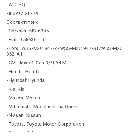
-API: SQ
-ILSAC: GF-7A
Соответствие:
-Chrysler: MS-6395
-Fiat: 9.55535-CR1
-Ford: WSS-M2C 947-A/WSS-M2C 947-B1/WSS-M2C
962-A1
-GM: dexos1 Gen 3/6094 M
-Honda: Honda
-Hyundai: Hyundai
-Kia: Kia
-Mazda: Mazda
-Mitsubishi: Mitsubishi Dia Queen
-Nissan: Nissan
-Toyota: Toyota Motor Corporation
-Subaru: Subaru