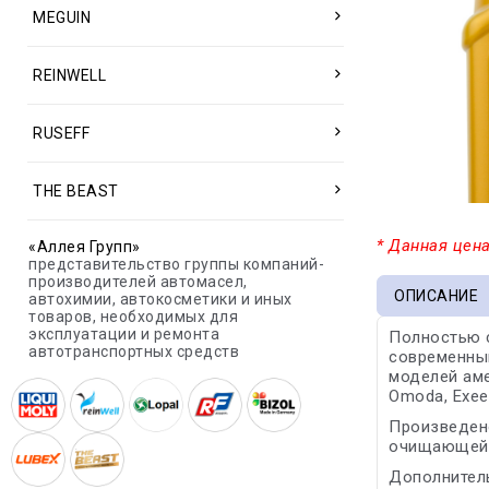
MEGUIN
REINWELL
RUSEFF
THE BEAST
* Данная цена
«Аллея Групп»
представительство группы компаний-
производителей автомасел,
ОПИСАНИЕ
автохимии, автокосметики и иных
товаров, необходимых для
эксплуатации и ремонта
Полностью с
автотранспортных средств
современным
моделей аме
Omoda, Exeed
Произведен
очищающей 
Дополнитель