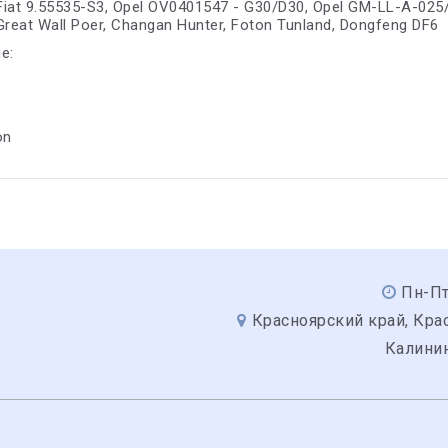
 Fiat 9.55535-S3, Opel OV0401547 - G30/D30, Opel GM-LL-A-02
reat Wall Poer, Changan Hunter, Foton Tunland, Dongfeng DF6
е:
on
Пн-Пт
Красноярский край, Крас
Калинин