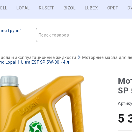
ELL
LOPAL
RUSEFF
BIZOL
LUBEX
OPET
D
лея Групп"
Поиск товаров
асла и эксплуатационные жидкости
Моторные масла для ле
 Lopal 1 Ultra ESF SP 5W-30 - 4 л
Мот
SP 
Артику
5 