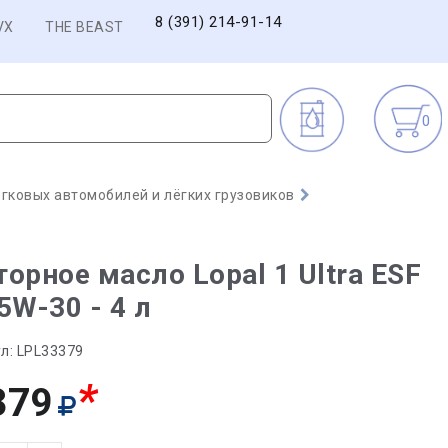
8 (391) 214-91-14
VX
THE BEAST
0
гковых автомобилей и лёгких грузовиков
орное масло Lopal 1 Ultra ESF
5W-30 - 4 л
л:
LPL33379
*
379