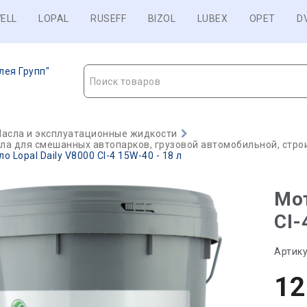
ELL
LOPAL
RUSEFF
BIZOL
LUBEX
OPET
D
лея Групп"
Поиск товаров
асла и эксплуатационные жидкости
а для смешанных автопарков, грузовой автомобильной, строи
 Lopal Daily V8000 CI-4 15W-40 - 18 л
Мот
CI-
Артику
12