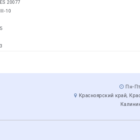
ES 20077
II-10
5
-3
Пн-Пт
Красноярский край, Крас
Калинин