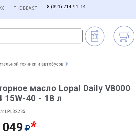
8 (391) 214-91-14
VX
THE BEAST
0
тельной техники и автобусов
орное масло Lopal Daily V8000
4 15W-40 - 18 л
л:
LPL32235
*
 049