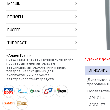
MEGUIN
REINWELL
RUSEFF
THE BEAST
«Аллея Групп»
* Данная цена
представительство группы компаний-
производителей автомасел,
автохимии, автокосметики и иных
ОПИСАНИЕ
товаров, необходимых для
эксплуатации и ремонта
автотранспортных средств
Дизельное 
требования 
Соответстви
-API: CI-4
-ACEA: E7