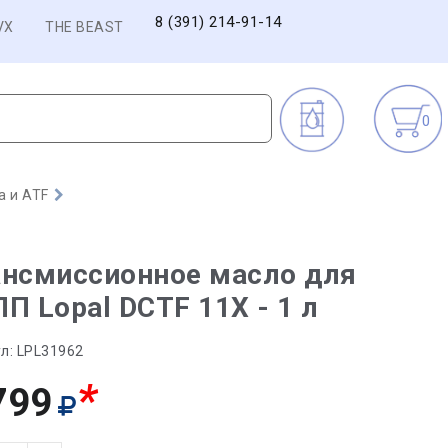
8 (391) 214-91-14
VX
THE BEAST
0
а и ATF
ансмиссионное масло для
П Lopal DCTF 11X - 1 л
л:
LPL31962
*
799