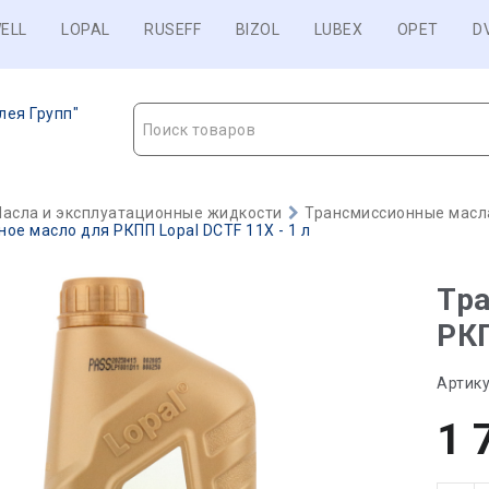
ELL
LOPAL
RUSEFF
BIZOL
LUBEX
OPET
D
лея Групп"
Поиск товаров
асла и эксплуатационные жидкости
Трансмиссионные масл
ое масло для РКПП Lopal DCTF 11X - 1 л
Тр
РКП
Артику
1 