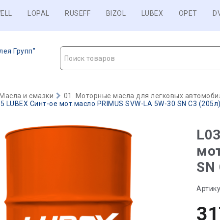
ELL
LOPAL
RUSEFF
BIZOL
LUBEX
OPET
D
лея Групп"
Поиск товаров
Масла и смазки
01. Моторные масла для легковых автомобил
5 LUBEX Синт-ое мот.масло PRIMUS SVW-LA 5W-30 SN C3 (205л) 
L03
мо
SN 
Артику
31