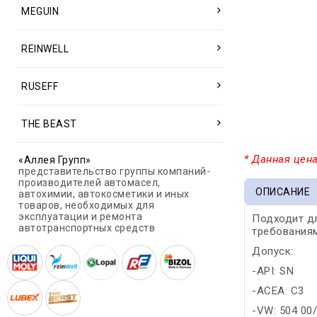
MEGUIN
REINWELL
RUSEFF
THE BEAST
* Данная цена
«Аллея Групп»
представительство группы компаний-
производителей автомасел,
ОПИСАНИЕ
автохимии, автокосметики и иных
товаров, необходимых для
эксплуатации и ремонта
Подходит дл
автотранспортных средств
требования
Допуск:
-API: SN
-ACEA: C3
-VW: 504 00