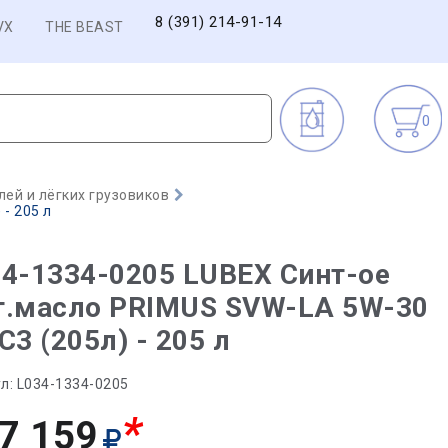
8 (391) 214-91-14
VX
THE BEAST
0
ей и лёгких грузовиков
- 205 л
4-1334-0205 LUBEX Синт-ое
т.масло PRIMUS SVW-LA 5W-30
C3 (205л) - 205 л
л:
L034-1334-0205
*
7 159