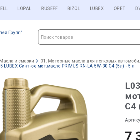
ELL
LOPAL
RUSEFF
BIZOL
LUBEX
OPET
D
лея Групп"
Поиск товаров
Масла и смазки
01. Моторные масла для легковых автомобил
5 LUBEX Синт-ое мот.масло PRIMUS RN-LA 5W-30 C4 (5л) - 5 л
L03
мо
C4 
Артику
7 