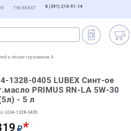
8 (391) 214-91-14
VX
THE BEAST
0
ей и лёгких грузовиков
4-1328-0405 LUBEX Синт-ое
т.масло PRIMUS RN-LA 5W-30
(5л) - 5 л
л:
L034-1328-0405
*
319