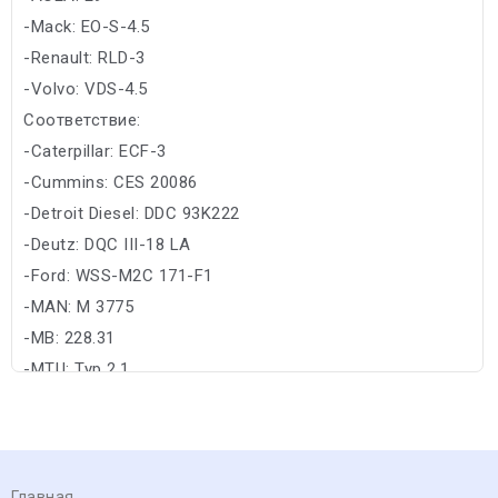
-Mack: EO-S-4.5
-Renault: RLD-3
-Volvo: VDS-4.5
Соответствие:
-Caterpillar: ECF-3
-Cummins: CES 20086
-Detroit Diesel: DDC 93K222
-Deutz: DQC III-18 LA
-Ford: WSS-M2C 171-F1
-MAN: M 3775
-MB: 228.31
-MTU: Typ 2.1
Главная