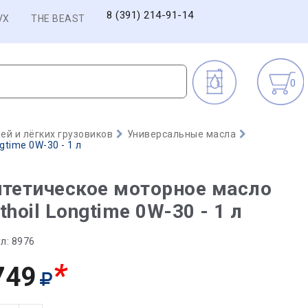
8 (391) 214-91-14
VX
THE BEAST
0
й и лёгких грузовиков
Универсальные масла
time 0W-30 - 1 л
тетическое моторное масло
thoil Longtime 0W-30 - 1 л
л:
8976
*
749