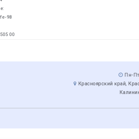
е:
ife-98
/505 00
Пн-Пт
Красноярский край, Крас
Калинин