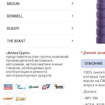
MEGUIN
REINWELL
RUSEFF
THE BEAST
* Данная цена
«Аллея Групп»
представительство группы компаний-
производителей автомасел,
ОПИСАНИЕ
автохимии, автокосметики и иных
товаров, необходимых для
эксплуатации и ремонта
100% синтет
автотранспортных средств
которых тре
масла на ПА
мороз и выс
Допуск:
-API: SM
-ACEA: A3/B