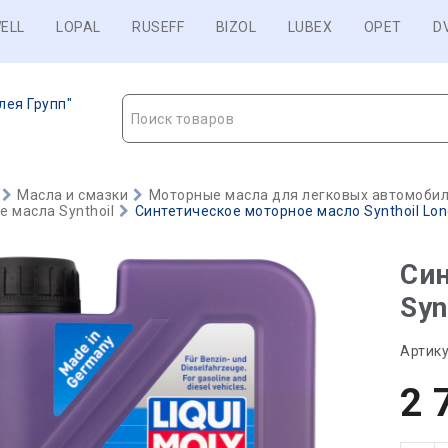
ELL
LOPAL
RUSEFF
BIZOL
LUBEX
OPET
D
лея Групп"
Поиск товаров
Масла и смазки
Моторные масла для легковых автомобиле
 масла Synthoil
Синтетическое моторное масло Synthoil Long
Син
Syn
Артику
2 