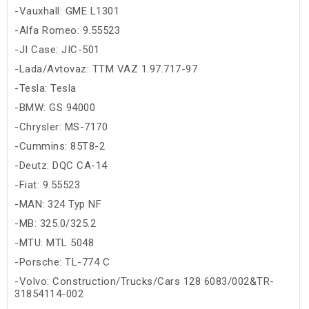
-Vauxhall: GME L1301
-Alfa Romeo: 9.55523
-JI Case: JIC-501
-Lada/Avtovaz: TTM VAZ 1.97.717-97
-Tesla: Tesla
-BMW: GS 94000
-Chrysler: MS-7170
-Cummins: 85T8-2
-Deutz: DQC CA-14
-Fiat: 9.55523
-MAN: 324 Typ NF
-MB: 325.0/325.2
-MTU: MTL 5048
-Porsche: TL-774 C
-Volvo: Construction/Trucks/Cars 128 6083/002&TR-
31854114-002