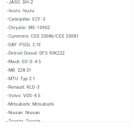
-JASO: DH-2
-Isuzu: Isuzu
-Caterpillar: ECF-3
-Chrysler: MS-10902
-Cummins: CES 20086/CES 20081
-DAF: PSQL 2.1E
-Detroit Diesel: DFS 93K222
-Mack: EO-S-4.5
-MB: 228.31
-MTU: Typ 2.1
-Renault: RLD-3
-Volvo: VDS-4.5
-Mitsubishi: Mitsubishi
-Nissan: Nissan
-Toyota: Toyota