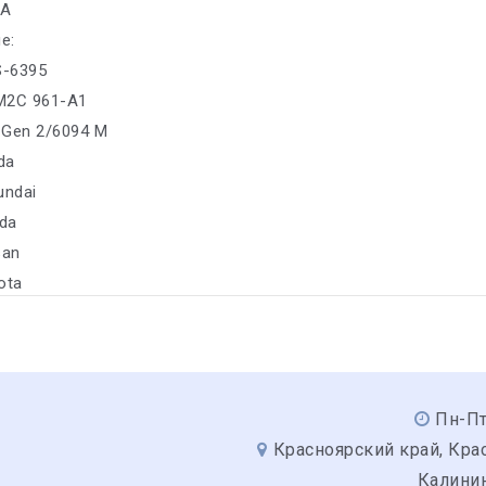
6A
е:
S-6395
M2C 961-A1
 Gen 2/6094 M
da
undai
da
san
ota
Пн-Пт
Красноярский край, Крас
Калинин