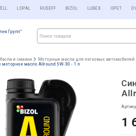
ELL
LOPAL
RUSEFF
BIZOL
LUBEX
OPET
D
лея Групп"
Поиск товаров
Масла и смазки
Моторные масла для легковых автомобилей и
 моторное масло Allround 5W-30 - 1 л
Син
All
Артику
1 