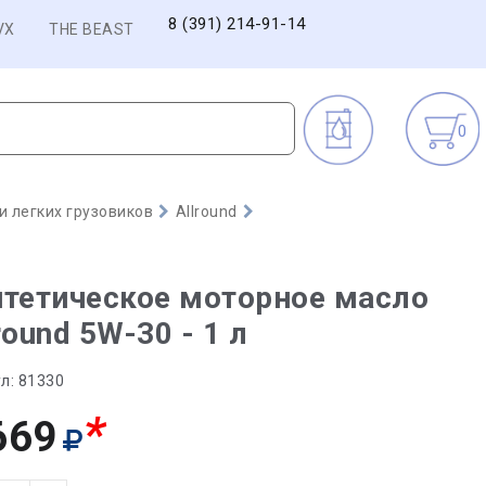
8 (391) 214-91-14
VX
THE BEAST
0
 легких грузовиков
Allround
тетическое моторное масло
round 5W-30 - 1 л
л:
81330
*
669