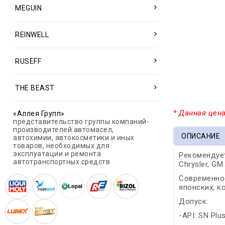
MEGUIN
REINWELL
RUSEFF
THE BEAST
* Данная цена
«Аллея Групп»
представительство группы компаний-
производителей автомасел,
ОПИСАНИЕ
автохимии, автокосметики и иных
товаров, необходимых для
эксплуатации и ремонта
Рекомендуетс
автотранспортных средств
Chrysler, GM.
Современно
японских, к
Допуск:
-API: SN Plu