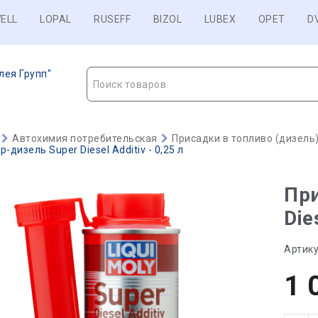
ELL
LOPAL
RUSEFF
BIZOL
LUBEX
OPET
D
лея Групп"
Поиск товаров
Автохимия потребительская
Присадки в топливо (дизель
-дизель Super Diesel Additiv - 0,25 л
При
Die
Артику
1 