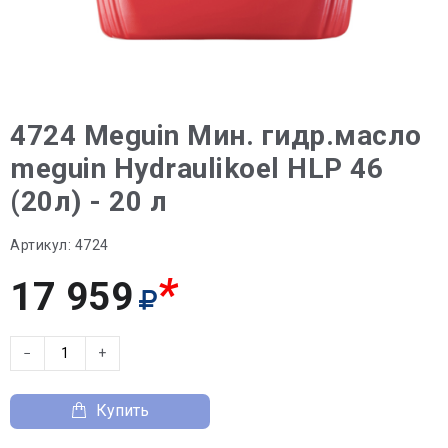
4724 Meguin Мин. гидр.масло
meguin Hydraulikoel HLP 46
(20л) - 20 л
Артикул:
4724
*
17 959
−
+
Купить