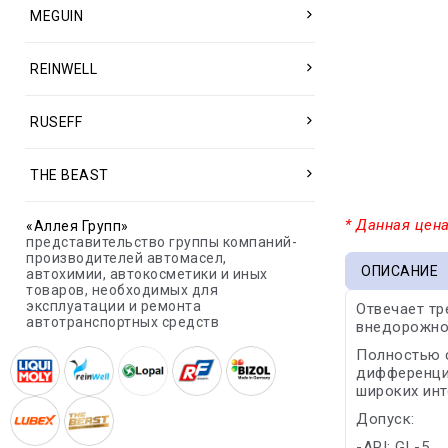
MEGUIN
REINWELL
RUSEFF
THE BEAST
* Данная цена
«Аллея Групп»
представительство группы компаний-
производителей автомасел,
ОПИСАНИЕ
автохимии, автокосметики и иных
товаров, необходимых для
эксплуатации и ремонта
Отвечает тр
автотранспортных средств
внедорожной 
Полностью 
дифференциа
широких инт
Допуск:
-API: GL-5