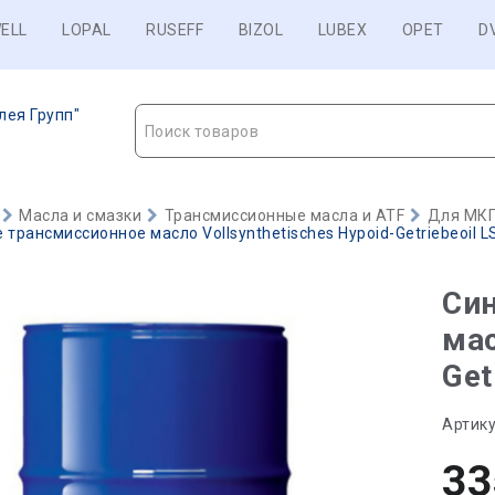
ELL
LOPAL
RUSEFF
BIZOL
LUBEX
OPET
D
лея Групп"
Поиск товаров
Масла и смазки
Трансмиссионные масла и ATF
Для МКП
трансмиссионное масло Vollsynthetisches Hypoid-Getriebeoil LS
Син
мас
Get
Артику
33