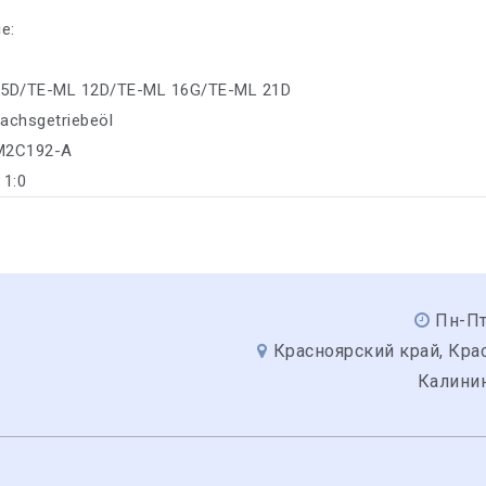
е:
05D/TE-ML 12D/TE-ML 16G/TE-ML 21D
achsgetriebeöl
-M2C192-A
 1:0
Пн-Пт
Красноярский край, Крас
Калинин