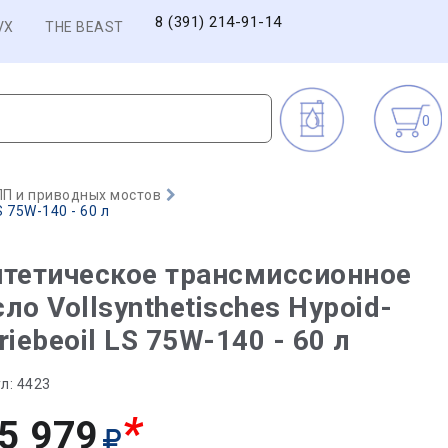
8 (391) 214-91-14
VX
THE BEAST
0
П и приводных мостов
 75W-140 - 60 л
тетическое трансмиссионное
ло Vollsynthetisches Hypoid-
riebeoil LS 75W-140 - 60 л
л:
4423
*
5 979