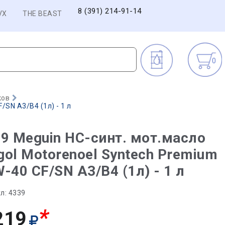
8 (391) 214-91-14
VX
THE BEAST
0
ков
/SN A3/B4 (1л) - 1 л
9 Meguin НС-синт. мот.масло
ol Motorenoel Syntech Premium
-40 CF/SN A3/B4 (1л) - 1 л
л:
4339
*
219