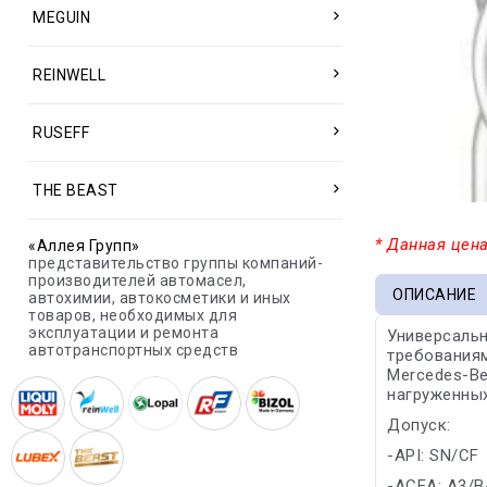
MEGUIN
REINWELL
RUSEFF
THE BEAST
* Данная цена
«Аллея Групп»
представительство группы компаний-
производителей автомасел,
ОПИСАНИЕ
автохимии, автокосметики и иных
товаров, необходимых для
эксплуатации и ремонта
Универсальн
автотранспортных средств
требованиям
Mercedes-Be
нагруженных
Допуск:
-API: SN/CF
-ACEA: A3/B