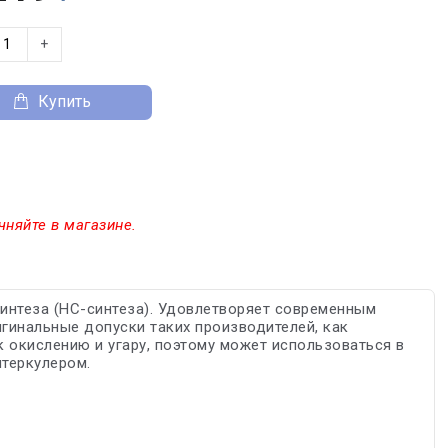
+
Купить
чняйте в магазине.
синтеза (HC-синтеза). Удовлетворяет современным
гинальные допуски таких производителей, как
к окислению и угару, поэтому может использоваться в
нтеркулером.