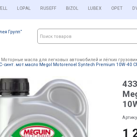
ELL
LOPAL
RUSEFF
BIZOL
LUBEX
OPET
D
лея Групп"
Поиск товаров
Моторные масла для легковых автомобилей и лёгких грузови
С-синт. мот.масло Megol Motorenoel Syntech Premium 10W-40 CF
433
Meg
10W
Артику
1 