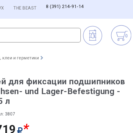
8 (391) 214-91-14
VX
THE BEAST
0
 клеи и герметики
ей для фиксации подшипников
hsen- und Lager-Befestigung -
5 л
л:
3807
*
719