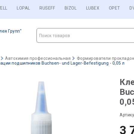
ELL
LOPAL
RUSEFF
BIZOL
LUBEX
OPET
D
лея Групп"
Поиск товаров
Автохимия профессиональная
Формирователи прокладок,
ации подшипников Buchsen- und Lager-Befestigung - 0,05 л
Кл
Buc
0,0
Артику
3 