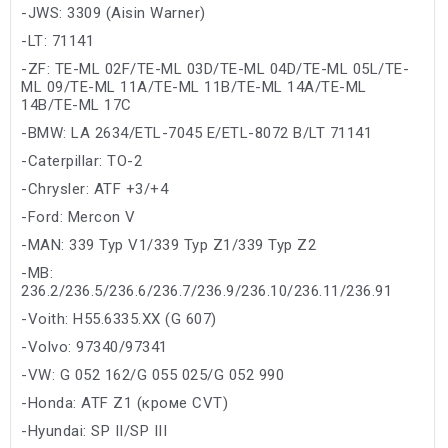
-JWS: 3309 (Aisin Warner)
-LT: 71141
-ZF: TE-ML 02F/TE-ML 03D/TE-ML 04D/TE-ML 05L/TE-
ML 09/TE-ML 11A/TE-ML 11B/TE-ML 14A/TE-ML
14B/TE-ML 17C
-BMW: LA 2634/ETL-7045 E/ETL-8072 B/LT 71141
-Caterpillar: TO-2
-Chrysler: ATF +3/+4
-Ford: Mercon V
-MAN: 339 Typ V1/339 Typ Z1/339 Typ Z2
-MB:
236.2/236.5/236.6/236.7/236.9/236.10/236.11/236.91
-Voith: H55.6335.XX (G 607)
-Volvo: 97340/97341
-VW: G 052 162/G 055 025/G 052 990
-Honda: ATF Z1 (кроме CVT)
-Hyundai: SP II/SP III