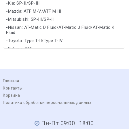
-Kia: SP-II/SP-III
-Mazda: ATF M-V/ATF M III
-Mitsubishi: SP-III/SP-II
-Nissan: AT-Matic D Fluid/AT-Matic J Fluid/AT-Matic K
Fluid
-Toyota: Type T-II/Type T-IV
-Subaru: ATF
-Allison: TES 295/C-4
Главная
Контакты
Корзина
Политика обработки персональных данных
Пн-Пт 09:00–18:00