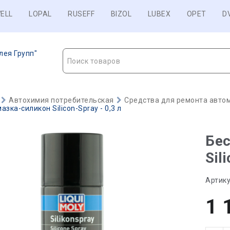
ELL
LOPAL
RUSEFF
BIZOL
LUBEX
OPET
D
лея Групп"
Поиск товаров
Автохимия потребительская
Средства для ремонта авто
зка-силикон Silicon-Spray - 0,3 л
Бес
Sil
Артику
1 