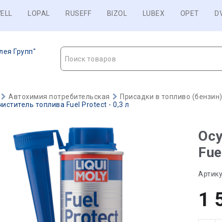
ELL
LOPAL
RUSEFF
BIZOL
LUBEX
OPET
D
лея Групп"
Поиск товаров
Автохимия потребительская
Присадки в топливо (бензин
иститель топлива Fuel Protect - 0,3 л
Осу
Fue
Артику
1 