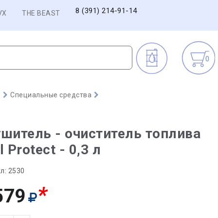
8 (391) 214-91-14
VX
THE BEAST
0
)
Специальные средства
шитель - очиститель топлива
l Protect - 0,3 л
л:
2530
*
579