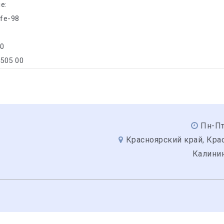
е:
ife-98
40
/505 00
Пн-Пт
Красноярский край, Крас
Калинин