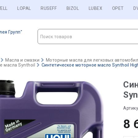
ELL
LOPAL
RUSEFF
BIZOL
LUBEX
OPET
D
лея Групп"
Поиск товаров
Масла и смазки
Моторные масла для легковых автомобиле
 масла Synthoil
Синтетическое моторное масло Synthoil High
Син
Syn
Артику
8 