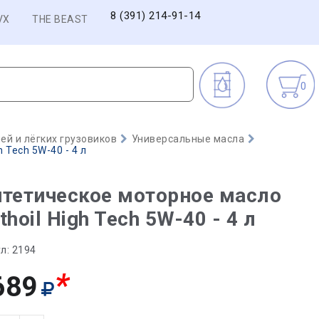
8 (391) 214-91-14
VX
THE BEAST
0
й и лёгких грузовиков
Универсальные масла
 Tech 5W-40 - 4 л
тетическое моторное масло
thoil High Tech 5W-40 - 4 л
л:
2194
*
689