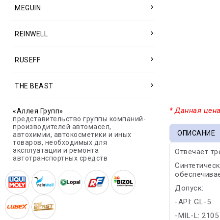
MEGUIN
REINWELL
RUSEFF
THE BEAST
* Данная цена
«Аллея Групп»
представительство группы компаний-
производителей автомасел,
ОПИСАНИЕ
автохимии, автокосметики и иных
товаров, необходимых для
эксплуатации и ремонта
Отвечает т
автотранспортных средств
Синтетическ
обеспечивае
Допуск:
-API: GL-5
-MIL-L: 2105