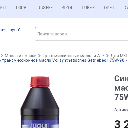
ELL
LOPAL
RUSEFF
BIZOL
LUBEX
OPET
D
лея Групп"
Поиск товаров
Масла и смазки
Трансмиссионные масла и ATF
Для МКП
трансмиссионное масло Vollsynthetisches Getriebeoil 75W-90 - 
Син
мас
75W
Артику
3 