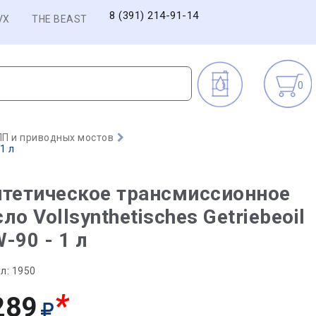
8 (391) 214-91-14
VX
THE BEAST
0
П и приводных мостов
1 л
тетическое трансмиссионное
ло Vollsynthetisches Getriebeoil
-90 - 1 л
л:
1950
*
289