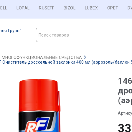
ELL
LOPAL
RUSEFF
BIZOL
LUBEX
OPET
D
лея Групп"
Поиск товаров
МНОГОФУНКЦИОНАЛЬНЫЕ СРЕДСТВА
 Очиститель дроссельной заслонки 400 мл (аэрозоль/баллон 52
14
дро
(аэ
Артику
33