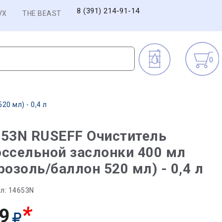
8 (391) 214-91-14
VX
THE BEAST
0
0 мл) - 0,4 л
653N RUSEFF Очиститель
ссельной заслонки 400 мл
розоль/баллон 520 мл) - 0,4 л
л:
14653N
*
9