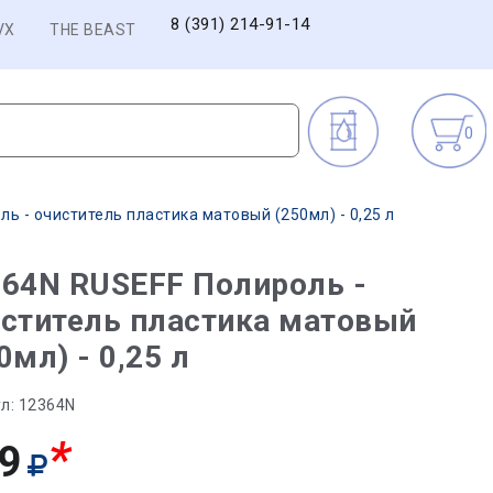
8 (391) 214-91-14
VX
THE BEAST
0
ь - очиститель пластика матовый (250мл) - 0,25 л
64N RUSEFF Полироль -
ститель пластика матовый
0мл) - 0,25 л
л:
12364N
*
9