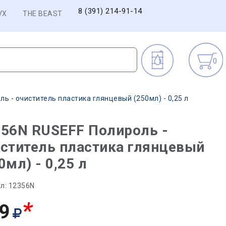
8 (391) 214-91-14
VX
THE BEAST
0
ь - очиститель пластика глянцевый (250мл) - 0,25 л
56N RUSEFF Полироль -
ститель пластика глянцевый
0мл) - 0,25 л
л:
12356N
*
9