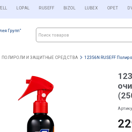
ELL
LOPAL
RUSEFF
BIZOL
LUBEX
OPET
D
лея Групп"
Поиск товаров
ПОЛИРОЛИ И ЗАЩИТНЫЕ СРЕДСТВА
12356N RUSEFF Полирол
123
очи
(25
Артику
22