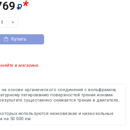
*
769
+
Купить
чняйте в магазине.
t на основе органического соединения с вольфрамом,
атурному легированию поверхностей трения ионами
езультате существенно снижается трение в двигателе,
 которых используются низковязкие и низкозольные
 на 50 000 км.