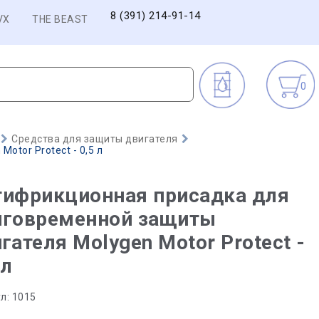
8 (391) 214-91-14
VX
THE BEAST
0
Средства для защиты двигателя
tor Protect - 0,5 л
тифрикционная присадка для
лговременной защиты
гателя Molygen Motor Protect -
 л
л:
1015