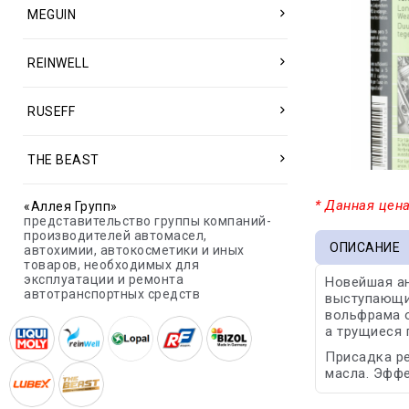
MEGUIN
REINWELL
RUSEFF
THE BEAST
* Данная цена
«Аллея Групп»
представительство группы компаний-
производителей автомасел,
ОПИСАНИЕ
автохимии, автокосметики и иных
товаров, необходимых для
эксплуатации и ремонта
Новейшая ан
автотранспортных средств
выступающим
вольфрама о
а трущиеся 
Присадка ре
масла. Эффе