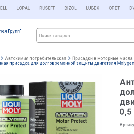
ELL
LOPAL
RUSEFF
BIZOL
LUBEX
OPET
D
лея Групп"
Поиск товаров
Автохимия потребительская
Присадки в моторные масла
ая присадка для долговременной защиты двигателя Molygen Mo
Ан
до
дви
0,5
Артику