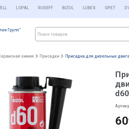
ELL
LOPAL
RUSEFF
BIZOL
LUBEX
OPET
D
лея Групп"
Поиск товаров
Сервисная химия
Присадки
Присадка для дизельных двигат
Пр
дви
d60
Артику
60