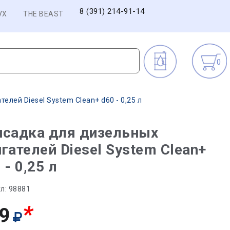
8 (391) 214-91-14
VX
THE BEAST
0
елей Diesel System Clean+ d60 - 0,25 л
исадка для дизельных
гателей Diesel System Clean+
 - 0,25 л
л:
98881
*
9